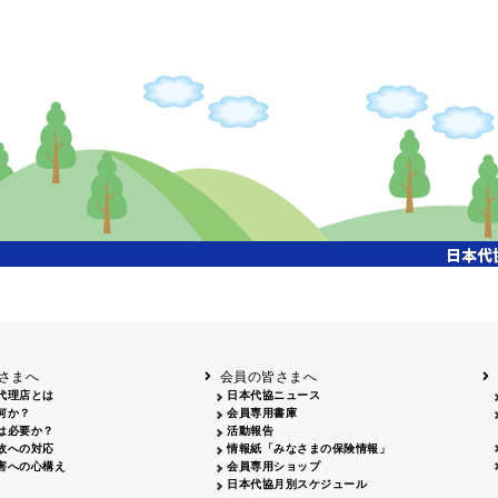
掲載日
掲載媒体
2026.05.28
山梨日日新聞 2026年度通常総会広告
掲載日
掲載媒体
2026.06.30
フリーペーパー「ダテパー」7月号 会員広告掲載掲載 50,000部
さまへ
会員の皆さまへ
代理店とは
日本代協ニュース
何か？
会員専用書庫
は必要か？
活動報告
故への対応
情報紙「みなさまの保険情報」
害への心構え
会員専用ショップ
日本代協月別スケジュール