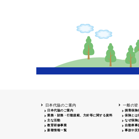
新聞広告
広告主
山梨
雑誌広告
広告主
北海道
函館
日本代協のご案内
一般の皆
日本代協のご案内
損害保険
業務・財務・行動規範、方針等に関する資料
保険とは
主な活動
なぜ保険
教育研修事業
自動車事
新着情報一覧
事故や災