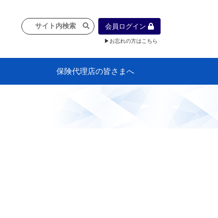
会員ログイン
▶お忘れの方はこちら
保険代理店の皆さまへ
像
プラン
車等に
保険）
』の概
各種議事録
インフォメーション（体制整備の豆知
代理店合併Q&A
代理店経営サポートデスク支援ツール
政治連盟
社会貢献活動・公開講座
地球環境保全活動
消費者団体との懇談会
各種研修・広報活動
代協活動の新聞掲載記事
情報紙「みなさまの保険情報」
申込み方法
頒布品
購入方法
入会のご案内
代理店賠責『日本代協新プラン』
日本代協アカデミー
「損害保険大学課程」教育プログラム
識）