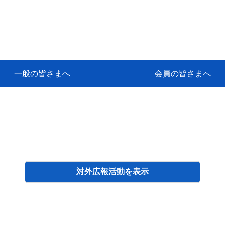
一般の皆さまへ
会員の皆さまへ
挨拶
等
代協アカデミー
保険大学課程とは
ンサルティングコース」教育プロ
保険トータルプランナーとは
研修事業のあゆみ
保険代理店とは
とは何か？
保険は必要か？
車事故への対応
や災害への心構え
代理店のしごと
日本代協がめざす理想の代理店
保険の相談は損害保険トータル
保険は何のために・・・
保険の必要性
自動車事故発生時
自賠責保険 (強制保険)
ひき逃げ・無保険自動車・盗難
賠償問題の解決～事故後の流れ
交通事故を起こした時の責任
主な交通事故（自賠責・自動車
日本代協ニュース
会員専用書庫
活動報告
情報紙「みなさまの保険情報」
会員専用ショップ
日本代協月別スケジュール
代協とは
代協の目的
入会の資格
入会の特典
入会方法
代理店賠責『日本代協新プラン
保険期間と保険開始日
保険料の算出基準・基本保険料
契約方式・加入方法
お問い合わせ先
高額補償プラン（免責100万円）
主な免責事由
よくある質問Q&A
参考:保険業法と代理店の責任
ム
ナーに！
よる事故の場合
に関するご相談
要
対外広報活動
検索