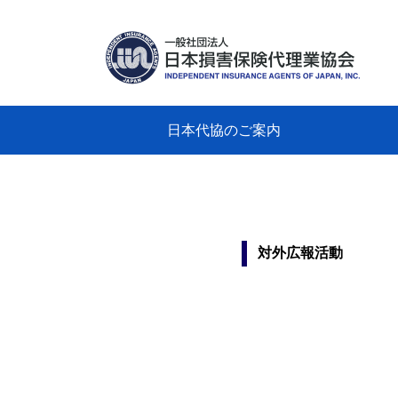
日本代協のご案内
日本代協のご案内
業務・財務・行動規範、方針等に関す
主な活動
教育研修事業
新着情報
会長
概要
組織
役員
日本
損害
「コ
損害
教育
損害
保険
なぜ
自動
事故
る資料
グラ
対外広報活動