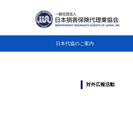
日本代協のご案内
日本代協のご案内
業務・財務・行動規範、方針等に関す
主な活動
教育研修事業
新着情報
会長
概要
組織
役員
日本
損害
「コ
損害
教育
損害
保険
なぜ
自動
事故
る資料
グラ
対外広報活動