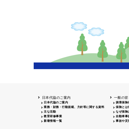
新聞広告
広告主
山梨
雑誌広告
広告主
北海道
函館
日本代協のご案内
一般の皆
日本代協のご案内
損害保険
業務・財務・行動規範、方針等に関する資料
保険とは
主な活動
なぜ保険
教育研修事業
自動車事
新着情報一覧
事故や災