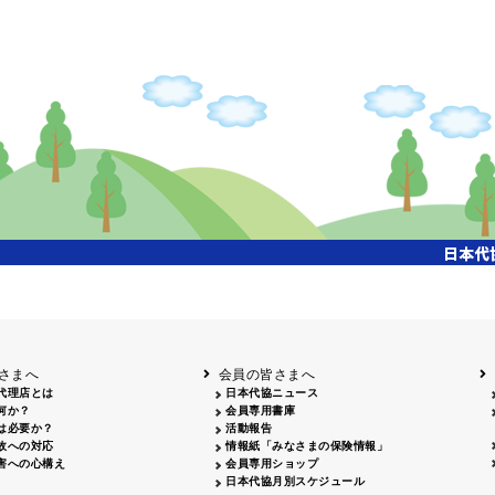
掲載日
掲載媒体
2026.05.28
山梨日日新聞 2026年度通常総会広告
掲載日
掲載媒体
2026.06.30
フリーペーパー「ダテパー」7月号 会員広告掲載掲載 50,000部
さまへ
会員の皆さまへ
代理店とは
日本代協ニュース
何か？
会員専用書庫
は必要か？
活動報告
故への対応
情報紙「みなさまの保険情報」
害への心構え
会員専用ショップ
日本代協月別スケジュール