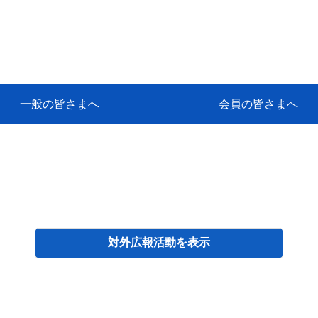
一般の皆さまへ
会員の皆さまへ
挨拶
等
代協アカデミー
保険大学課程とは
ンサルティングコース」教育プロ
保険トータルプランナーとは
研修事業のあゆみ
保険代理店とは
とは何か？
保険は必要か？
車事故への対応
や災害への心構え
代理店のしごと
日本代協がめざす理想の代理店
保険の相談は損害保険トータル
保険は何のために・・・
保険の必要性
自動車事故発生時
自賠責保険 (強制保険)
ひき逃げ・無保険自動車・盗難
賠償問題の解決～事故後の流れ
交通事故を起こした時の責任
主な交通事故（自賠責・自動車
日本代協ニュース
会員専用書庫
活動報告
情報紙「みなさまの保険情報」
会員専用ショップ
日本代協月別スケジュール
代協とは
代協の目的
入会の資格
入会の特典
入会方法
代理店賠責『日本代協新プラン
保険期間と保険開始日
保険料の算出基準・基本保険料
契約方式・加入方法
お問い合わせ先
高額補償プラン（免責100万円）
主な免責事由
よくある質問Q&A
参考:保険業法と代理店の責任
ム
ナーに！
よる事故の場合
に関するご相談
要
対外広報活動
検索