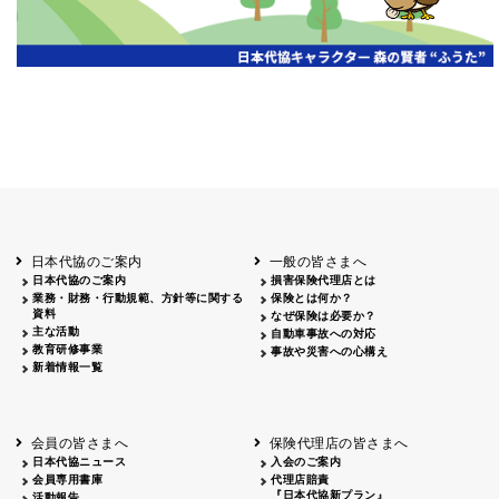
広告主
掲載日
掲載
山梨
2026.05.28
山梨日日新聞 2026年度通常総会
雑誌広告
広告主
掲載日
掲載媒
北海道
函館
2026.06.30
フリーペーパー「ダテパー」7月号 会
日本代協のご案内
一般の皆さまへ
日本代協のご案内
損害保険代理店とは
業務・財務・行動規範、方針等に関する
保険とは何か？
資料
なぜ保険は必要か？
主な活動
自動車事故への対応
教育研修事業
事故や災害への心構え
新着情報一覧
会員の皆さまへ
保険代理店の皆さまへ
日本代協ニュース
入会のご案内
会員専用書庫
代理店賠責
『日本代協新プラン』
活動報告