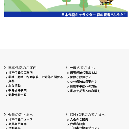
広告主
掲載日
掲載
山梨
2026.05.28
山梨日日新聞 2026年度通常総会
雑誌広告
申し訳ございません、この年度の情報はまだありません。
日本代協のご案内
一般の皆さまへ
日本代協のご案内
損害保険代理店とは
業務・財務・行動規範、方針等に関する
保険とは何か？
資料
なぜ保険は必要か？
主な活動
自動車事故への対応
教育研修事業
事故や災害への心構え
新着情報一覧
会員の皆さまへ
保険代理店の皆さまへ
日本代協ニュース
入会のご案内
会員専用書庫
代理店賠責
『日本代協新プラン』
活動報告