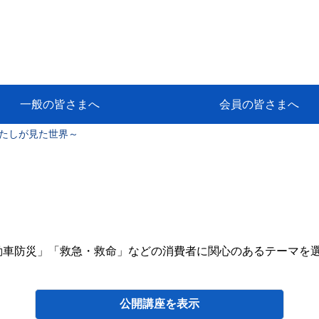
一般の皆さまへ
会員の皆さまへ
たしが見た世界～
挨拶
等
代協アカデミー
保険大学課程とは
ンサルティングコース」教育プロ
保険トータルプランナーとは
研修事業のあゆみ
保険代理店とは
とは何か？
保険は必要か？
車事故への対応
や災害への心構え
代理店のしごと
日本代協がめざす理想の代理店
保険の相談は損害保険トータル
保険は何のために・・・
保険の必要性
自動車事故発生時
自賠責保険 (強制保険)
ひき逃げ・無保険自動車・盗難
賠償問題の解決～事故後の流れ
交通事故を起こした時の責任
主な交通事故（自賠責・自動車
日本代協ニュース
会員専用書庫
活動報告
情報紙「みなさまの保険情報」
会員専用ショップ
日本代協月別スケジュール
代協とは
代協の目的
入会の資格
入会の特典
入会方法
代理店賠責『日本代協新プラン
保険期間と保険開始日
保険料の算出基準・基本保険料
契約方式・加入方法
お問い合わせ先
高額補償プラン（免責100万円）
主な免責事由
よくある質問Q&A
参考:保険業法と代理店の責任
ム
ナーに！
よる事故の場合
に関するご相談
要
動車防災」「救急・救命」などの消費者に関心のあるテーマを
。
公開講座