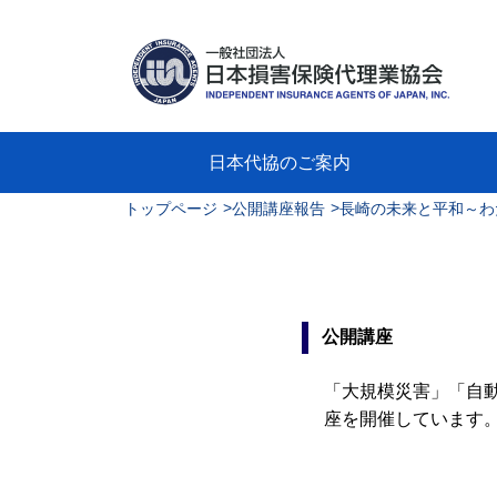
日本代協のご案内
>
>
トップページ
公開講座報告
長崎の未来と平和～わ
日本代協のご案内
業務・財務・行動規範、方針等に関す
主な活動
教育研修事業
新着情報
会長
概要
組織
役員
日本
損害
「コ
損害
教育
損害
保険
なぜ
自動
事故
る資料
グラ
公開講座
「大規模災害」「自
座を開催しています