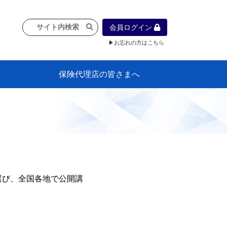
会員ログイン
▶お忘れの方はこちら
保険代理店の皆さまへ
像
プラン
車等に
保険）
』の概
各種議事録
インフォメーション（体制整備の豆知
代理店合併Q&A
代理店経営サポートデスク支援ツール
政治連盟
社会貢献活動・公開講座
地球環境保全活動
消費者団体との懇談会
各種研修・広報活動
代協活動の新聞掲載記事
情報紙「みなさまの保険情報」
申込み方法
頒布品
購入方法
入会のご案内
代理店賠責『日本代協新プラン』
日本代協アカデミー
「損害保険大学課程」教育プログラム
識）
選び、全国各地で公開講