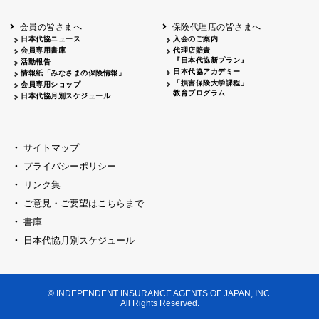
会員の皆さまへ
保険代理店の皆さまへ
日本代協ニュース
入会のご案内
会員専用書庫
代理店賠責
『日本代協新プラン』
活動報告
日本代協アカデミー
情報紙「みなさまの保険情報」
「損害保険大学課程」
会員専用ショップ
教育プログラム
日本代協月別スケジュール
サイトマップ
プライバシーポリシー
リンク集
ご意見・ご要望はこちらまで
書庫
日本代協月別スケジュール
© INDEPENDENT INSURANCE AGENTS OF JAPAN, INC.
All Rights Reserved.