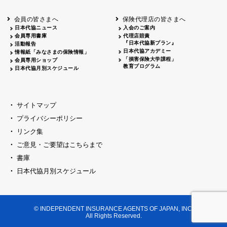
会員の皆さまへ
保険代理店の皆さまへ
日本代協ニュース
入会のご案内
会員専用書庫
代理店賠責
『日本代協新プラン』
活動報告
日本代協アカデミー
情報紙「みなさまの保険情報」
「損害保険大学課程」
会員専用ショップ
教育プログラム
日本代協月別スケジュール
サイトマップ
プライバシーポリシー
リンク集
ご意見・ご要望はこちらまで
書庫
日本代協月別スケジュール
© INDEPENDENT INSURANCE AGENTS OF JAPAN, INC.
All Rights Reserved.