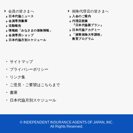
会員の皆さまへ
保険代理店の皆さまへ
日本代協ニュース
入会のご案内
会員専用書庫
代理店賠責
『日本代協新プラン』
活動報告
日本代協アカデミー
情報紙「みなさまの保険情報」
「損害保険大学課程」
会員専用ショップ
教育プログラム
日本代協月別スケジュール
サイトマップ
プライバシーポリシー
リンク集
ご意見・ご要望はこちらまで
書庫
日本代協月別スケジュール
© INDEPENDENT INSURANCE AGENTS OF JAPAN, INC.
All Rights Reserved.