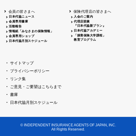
会員の皆さまへ
保険代理店の皆さまへ
日本代協ニュース
入会のご案内
会員専用書庫
代理店賠責
『日本代協新プラン』
活動報告
日本代協アカデミー
情報紙「みなさまの保険情報」
「損害保険大学課程」
会員専用ショップ
教育プログラム
日本代協月別スケジュール
サイトマップ
プライバシーポリシー
リンク集
ご意見・ご要望はこちらまで
書庫
日本代協月別スケジュール
© INDEPENDENT INSURANCE AGENTS OF JAPAN, INC.
All Rights Reserved.