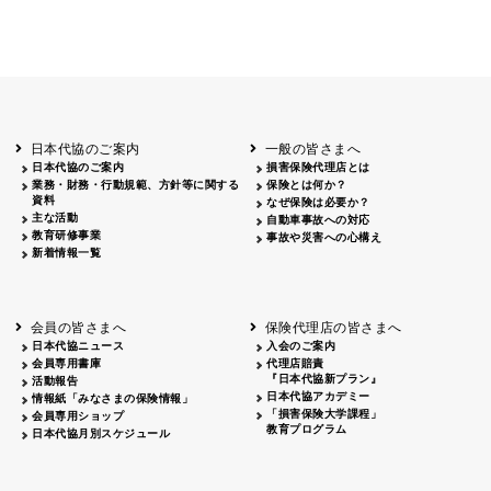
日本代協のご案内
一般の皆さまへ
日本代協のご案内
損害保険代理店とは
業務・財務・行動規範、方針等に関する
保険とは何か？
資料
なぜ保険は必要か？
主な活動
自動車事故への対応
教育研修事業
事故や災害への心構え
新着情報一覧
会員の皆さまへ
保険代理店の皆さまへ
日本代協ニュース
入会のご案内
会員専用書庫
代理店賠責
『日本代協新プラン』
活動報告
日本代協アカデミー
情報紙「みなさまの保険情報」
「損害保険大学課程」
会員専用ショップ
教育プログラム
日本代協月別スケジュール