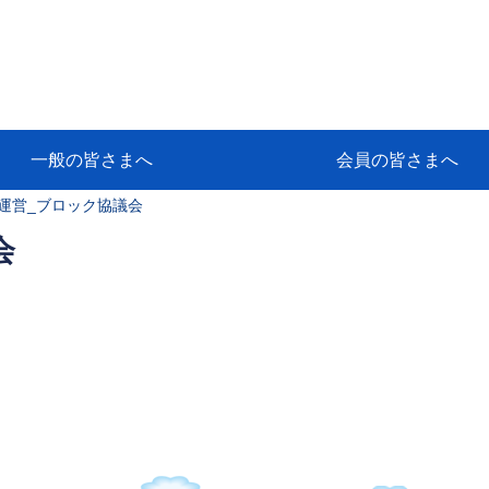
一般の皆さまへ
会員の皆さまへ
運営_ブロック協議会
挨拶
等
代協アカデミー
保険大学課程とは
ンサルティングコース」教育プロ
保険トータルプランナーとは
研修事業のあゆみ
保険代理店とは
とは何か？
保険は必要か？
車事故への対応
や災害への心構え
代理店のしごと
日本代協がめざす理想の代理店
保険の相談は損害保険トータル
保険は何のために・・・
保険の必要性
自動車事故発生時
自賠責保険 (強制保険)
ひき逃げ・無保険自動車・盗難
賠償問題の解決～事故後の流れ
交通事故を起こした時の責任
主な交通事故（自賠責・自動車
日本代協ニュース
会員専用書庫
活動報告
情報紙「みなさまの保険情報」
会員専用ショップ
日本代協月別スケジュール
代協とは
代協の目的
入会の資格
入会の特典
入会方法
代理店賠責『日本代協新プラン
保険期間と保険開始日
保険料の算出基準・基本保険料
契約方式・加入方法
お問い合わせ先
高額補償プラン（免責100万円）
主な免責事由
よくある質問Q&A
参考:保険業法と代理店の責任
ム
ナーに！
よる事故の場合
に関するご相談
要
会