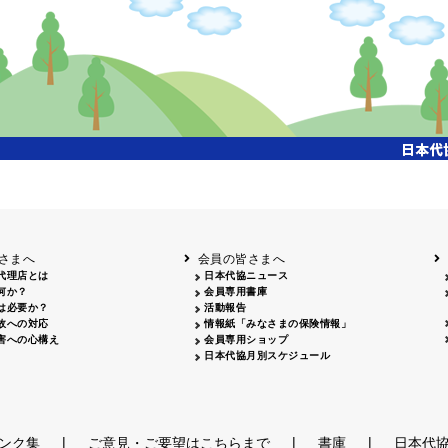
さまへ
会員の皆さまへ
代理店とは
日本代協ニュース
何か？
会員専用書庫
は必要か？
活動報告
故への対応
情報紙「みなさまの保険情報」
害への心構え
会員専用ショップ
日本代協月別スケジュール
|
|
|
ンク集
ご意見・ご要望はこちらまで
書庫
日本代