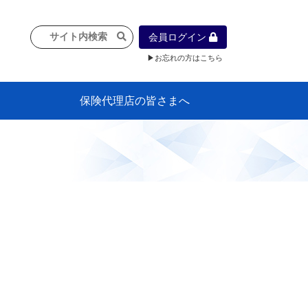
会員ログイン
▶お忘れの方はこちら
保険代理店の皆さまへ
像
プラン
車等に
保険）
』の概
各種議事録
インフォメーション（体制整備の豆知
代理店合併Q&A
代理店経営サポートデスク支援ツール
政治連盟
社会貢献活動・公開講座
地球環境保全活動
消費者団体との懇談会
各種研修・広報活動
代協活動の新聞掲載記事
情報紙「みなさまの保険情報」
申込み方法
頒布品
購入方法
入会のご案内
代理店賠責『日本代協新プラン』
日本代協アカデミー
「損害保険大学課程」教育プログラム
識）