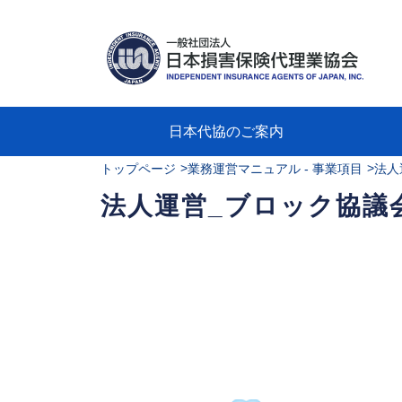
日本代協のご案内
>
>
トップページ
業務運営マニュアル - 事業項目
法人
日本代協のご案内
業務・財務・行動規範、方針等に関す
主な活動
教育研修事業
新着情報
会長
概要
組織
役員
日本
損害
「コ
損害
教育
損害
保険
なぜ
自動
事故
る資料
グラ
法人運営_ブロック協議