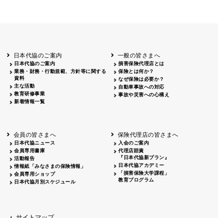
日本代協のご案内
一般の皆さまへ
日本代協のご案内
損害保険代理店とは
業務・財務・行動規範、方針等に関する
保険とは何か？
資料
なぜ保険は必要か？
主な活動
自動車事故への対応
教育研修事業
事故や災害への心構え
新着情報一覧
会員の皆さまへ
保険代理店の皆さまへ
日本代協ニュース
入会のご案内
会員専用書庫
代理店賠責
『日本代協新プラン』
活動報告
日本代協アカデミー
情報紙「みなさまの保険情報」
「損害保険大学課程」
会員専用ショップ
教育プログラム
日本代協月別スケジュール
サイトマップ