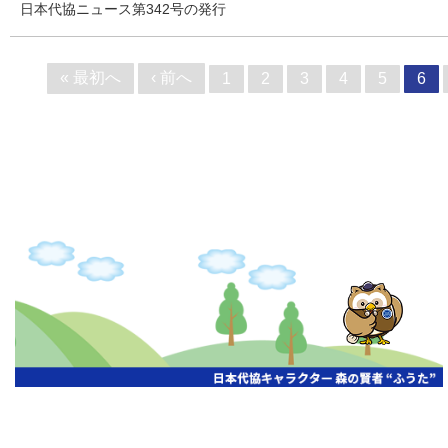
日本代協ニュース第342号の発行
« 最初へ
‹ 前へ
1
2
3
4
5
6