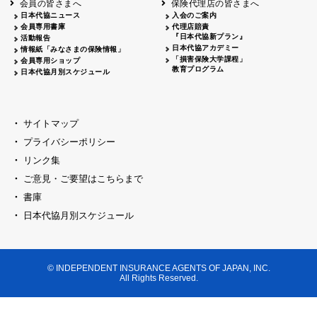
会員の皆さまへ
保険代理店の皆さまへ
山梨
シャトレーゼホテル談露館
日本代協ニュース
入会のご案内
会員専用書庫
代理店賠責
2026.04.17
『日本代協新プラン』
三重
四日市
活動報告
四日市地場産業振興センター
日本代協アカデミー
情報紙「みなさまの保険情報」
2026.04.23
「損害保険大学課程」
会員専用ショップ
三重
津
教育プログラム
日本代協月別スケジュール
津駅前 第一ビル
2026.05.28
石川
石川県地場産業振興センター
2026.06.05
サイトマップ
奈良
奈良ロイヤルホテル・ロイヤルホール
プライバシーポリシー
2026.06.09
大阪
リンク集
損保ジャパン会議室
ご意見・ご要望はこちらまで
2026.05.20
大阪
書庫
大阪市中央公会堂
2026.04.17
日本代協月別スケジュール
大阪
北摂
大阪代協会議室
2026.04.23
大阪
中央
大阪代協会議室
© INDEPENDENT INSURANCE AGENTS OF JAPAN, INC.
2026.05.19
All Rights Reserved.
兵庫
神戸市産業振興センター レセプションル
2026.06.12
兵庫
阪神