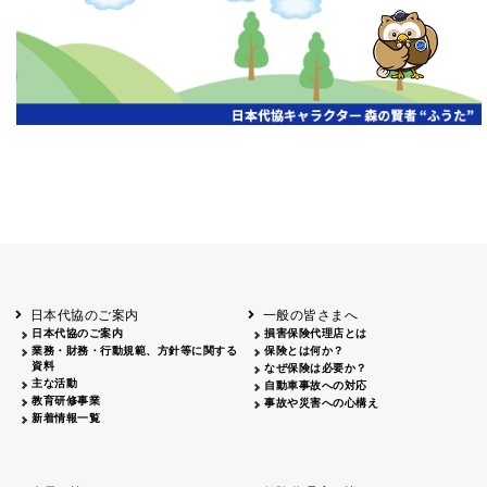
開催年月日
主催
会場
2026.06.03
北海道
ホテルライフォート札幌
2026.05.29
北海道
釧路
釧路センチュリーキャッスルホテル
2026.05.21
青森
ホテル青森
2026.04.24
青森
八戸
八戸パークホテル
2026.05.21
岩手
キオクシア アイーナ
2026.05.27
日本代協のご案内
一般の皆さまへ
秋田
イヤタカ
日本代協のご案内
損害保険代理店とは
2026.06.05
業務・財務・行動規範、方針等に関する
保険とは何か？
やまがた
資料
なぜ保険は必要か？
山形国際ホテル
主な活動
自動車事故への対応
2026.05.22
教育研修事業
事故や災害への心構え
長野
新着情報一覧
ホテル圓山荘
2026.05.15
長野
中信
損保ジャパン松本ビル
2026.05.28