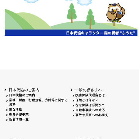
開催年月日
主催
会場
2026.06.03
北海道
ホテルライフォート札幌
2026.05.29
北海道
釧路
釧路センチュリーキャッスルホテル
2026.05.21
青森
ホテル青森
2026.04.24
青森
八戸
八戸パークホテル
2026.05.21
岩手
キオクシア アイーナ
2026.05.27
日本代協のご案内
一般の皆さまへ
秋田
イヤタカ
日本代協のご案内
損害保険代理店とは
2026.06.05
業務・財務・行動規範、方針等に関する
保険とは何か？
やまがた
資料
なぜ保険は必要か？
山形国際ホテル
主な活動
自動車事故への対応
2026.05.22
教育研修事業
事故や災害への心構え
長野
新着情報一覧
ホテル圓山荘
2026.05.15
長野
中信
損保ジャパン松本ビル
2026.05.28