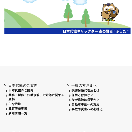
開催年月日
主催
会場
2026.06.03
北海道
ホテルライフォート札幌
2026.05.29
北海道
釧路
釧路センチュリーキャッスルホテル
2026.05.21
青森
ホテル青森
2026.04.24
青森
八戸
八戸パークホテル
2026.05.21
岩手
キオクシア アイーナ
2026.05.27
日本代協のご案内
一般の皆さまへ
秋田
イヤタカ
日本代協のご案内
損害保険代理店とは
2026.06.05
業務・財務・行動規範、方針等に関する
保険とは何か？
やまがた
資料
なぜ保険は必要か？
山形国際ホテル
主な活動
自動車事故への対応
2026.05.22
教育研修事業
事故や災害への心構え
長野
新着情報一覧
ホテル圓山荘
2026.05.15
長野
中信
損保ジャパン松本ビル
2026.05.28