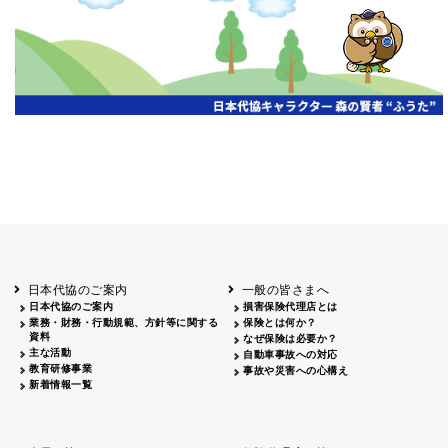
開催年月日
主催
会場
2026.06.03
北海道
ホテルライフォート札幌
2026.05.29
北海道
釧路
釧路センチュリーキャッスルホテル
2026.05.21
青森
ホテル青森
2026.04.24
青森
八戸
八戸パークホテル
2026.05.21
岩手
キオクシア アイーナ
2026.05.27
日本代協のご案内
一般の皆さまへ
秋田
イヤタカ
日本代協のご案内
損害保険代理店とは
2026.06.05
業務・財務・行動規範、方針等に関する
保険とは何か？
やまがた
資料
なぜ保険は必要か？
山形国際ホテル
主な活動
自動車事故への対応
2026.05.22
教育研修事業
事故や災害への心構え
長野
新着情報一覧
ホテル圓山荘
2026.05.15
長野
中信
損保ジャパン松本ビル
2026.05.28