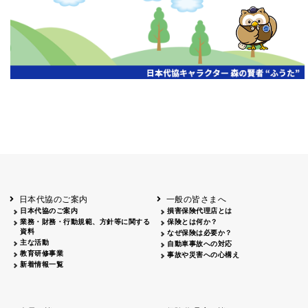
開催年月日
主催
会場
2026.06.03
北海道
ホテルライフォート札幌
2026.05.29
北海道
釧路
釧路センチュリーキャッスルホテル
2026.05.21
青森
ホテル青森
2026.04.24
青森
八戸
八戸パークホテル
2026.05.21
岩手
キオクシア アイーナ
2026.05.27
日本代協のご案内
一般の皆さまへ
秋田
イヤタカ
日本代協のご案内
損害保険代理店とは
2026.06.05
業務・財務・行動規範、方針等に関する
保険とは何か？
やまがた
資料
なぜ保険は必要か？
山形国際ホテル
主な活動
自動車事故への対応
2026.05.22
教育研修事業
事故や災害への心構え
長野
新着情報一覧
ホテル圓山荘
2026.05.15
長野
中信
損保ジャパン松本ビル
2026.05.28