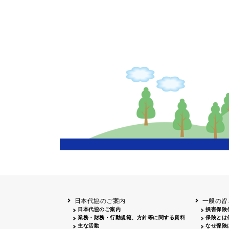
主催
20
北海道
ホ
20
北海道
釧路
釧
ス
20
青森
ホ
20
青森
八戸
八
日本代協のご案内
一般の皆
20
岩手
日本代協のご案内
損害保険
キ
業務・財務・行動規範、方針等に関する資料
保険とは
20
主な活動
なぜ保険