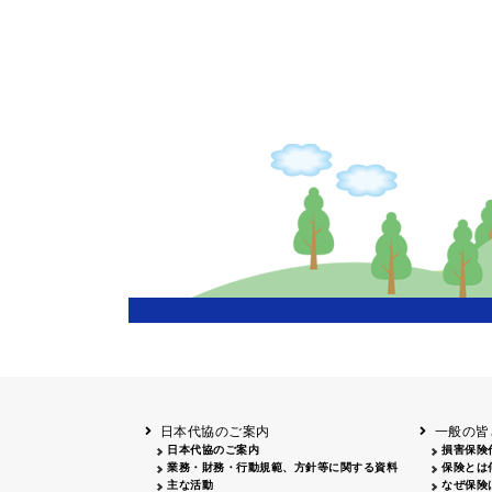
主催
20
北海道
ホ
20
北海道
釧路
釧
ス
20
青森
ホ
20
青森
八戸
八
日本代協のご案内
一般の皆
20
岩手
日本代協のご案内
損害保険
キ
業務・財務・行動規範、方針等に関する資料
保険とは
20
主な活動
なぜ保険