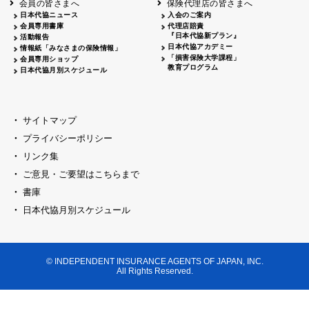
会員の皆さまへ
保険代理店の皆さまへ
山梨
シャトレーゼホテル談露館
日本代協ニュース
入会のご案内
会員専用書庫
代理店賠責
2026.04.17
『日本代協新プラン』
三重
四日市
活動報告
四日市地場産業振興センター
日本代協アカデミー
情報紙「みなさまの保険情報」
2026.04.23
「損害保険大学課程」
会員専用ショップ
三重
津
教育プログラム
日本代協月別スケジュール
津駅前 第一ビル
2026.05.28
石川
石川県地場産業振興センター
2026.06.05
サイトマップ
奈良
奈良ロイヤルホテル・ロイヤルホール
プライバシーポリシー
2026.06.09
大阪
リンク集
損保ジャパン会議室
ご意見・ご要望はこちらまで
2026.05.20
大阪
書庫
大阪市中央公会堂
2026.04.17
日本代協月別スケジュール
大阪
北摂
大阪代協会議室
2026.04.23
大阪
中央
大阪代協会議室
© INDEPENDENT INSURANCE AGENTS OF JAPAN, INC.
2026.05.19
All Rights Reserved.
兵庫
神戸市産業振興センター レセプションル
2026.06.12
兵庫
阪神