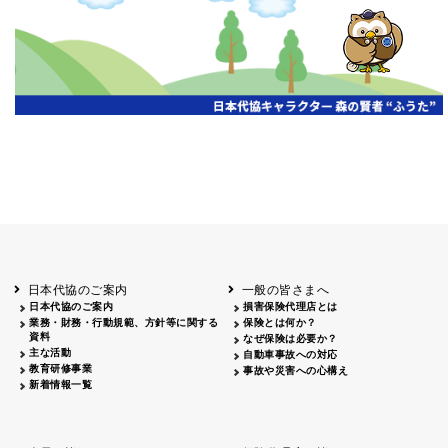
開催年月日
主催
会場
2026.06.03
北海道
ホテルライフォート札幌
2026.05.29
北海道
釧路
釧路センチュリーキャッスルホテル
2026.05.21
青森
ホテル青森
2026.04.24
青森
八戸
八戸パークホテル
2026.05.21
岩手
キオクシア アイーナ
2026.05.27
日本代協のご案内
一般の皆さまへ
秋田
イヤタカ
日本代協のご案内
損害保険代理店とは
2026.06.05
業務・財務・行動規範、方針等に関する
保険とは何か？
やまがた
資料
なぜ保険は必要か？
山形国際ホテル
主な活動
自動車事故への対応
2026.05.22
教育研修事業
事故や災害への心構え
長野
新着情報一覧
ホテル圓山荘
2026.05.15
長野
中信
損保ジャパン松本ビル
2026.05.28