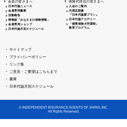
会員の皆さまへ
保険代理店の皆さまへ
山梨
シャトレーゼホテル談露館
日本代協ニュース
入会のご案内
会員専用書庫
代理店賠責
2026.04.17
『日本代協新プラン』
三重
四日市
活動報告
四日市地場産業振興センター
日本代協アカデミー
情報紙「みなさまの保険情報」
2026.04.23
「損害保険大学課程」
会員専用ショップ
三重
津
教育プログラム
日本代協月別スケジュール
津駅前 第一ビル
2026.05.28
石川
石川県地場産業振興センター
2026.06.05
サイトマップ
奈良
奈良ロイヤルホテル・ロイヤルホール
プライバシーポリシー
2026.06.09
大阪
リンク集
損保ジャパン会議室
ご意見・ご要望はこちらまで
2026.05.20
大阪
書庫
大阪市中央公会堂
2026.04.17
日本代協月別スケジュール
大阪
北摂
大阪代協会議室
2026.04.23
大阪
中央
大阪代協会議室
© INDEPENDENT INSURANCE AGENTS OF JAPAN, INC.
2026.05.19
All Rights Reserved.
兵庫
神戸市産業振興センター レセプションル
2026.06.12
兵庫
阪神