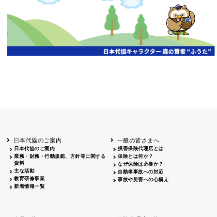
開催年月日
主催
会場
2026.06.03
北海道
ホテルライフォート札幌
2026.05.29
北海道
釧路
釧路センチュリーキャッスルホテル
2026.05.21
青森
ホテル青森
2026.04.24
青森
八戸
八戸パークホテル
2026.05.21
岩手
キオクシア アイーナ
2026.05.27
日本代協のご案内
一般の皆さまへ
秋田
イヤタカ
日本代協のご案内
損害保険代理店とは
2026.06.05
業務・財務・行動規範、方針等に関する
保険とは何か？
やまがた
資料
なぜ保険は必要か？
山形国際ホテル
主な活動
自動車事故への対応
2026.05.22
教育研修事業
事故や災害への心構え
長野
新着情報一覧
ホテル圓山荘
2026.05.15
長野
中信
損保ジャパン松本ビル
2026.05.28