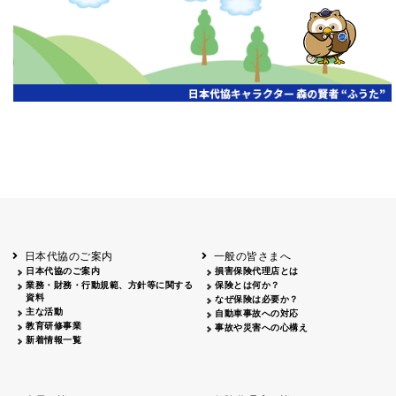
開催年月日
主催
会場
2026.06.03
北海道
ホテルライフォート札幌
2026.05.29
北海道
釧路
釧路センチュリーキャッスルホテル
2026.05.21
青森
ホテル青森
2026.04.24
青森
八戸
八戸パークホテル
2026.05.21
岩手
キオクシア アイーナ
2026.05.27
日本代協のご案内
一般の皆さまへ
秋田
イヤタカ
日本代協のご案内
損害保険代理店とは
2026.06.05
業務・財務・行動規範、方針等に関する
保険とは何か？
やまがた
資料
なぜ保険は必要か？
山形国際ホテル
主な活動
自動車事故への対応
2026.05.22
教育研修事業
事故や災害への心構え
長野
新着情報一覧
ホテル圓山荘
2026.05.15
長野
中信
損保ジャパン松本ビル
2026.05.28