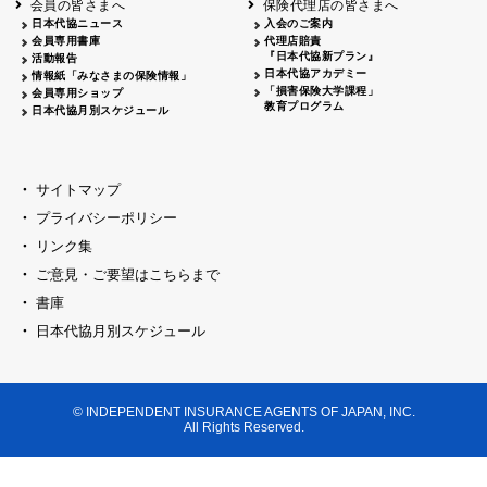
会員の皆さまへ
保険代理店の皆さまへ
山梨
シャトレーゼホテル談露館
日本代協ニュース
入会のご案内
会員専用書庫
代理店賠責
2026.04.17
『日本代協新プラン』
三重
四日市
活動報告
四日市地場産業振興センター
日本代協アカデミー
情報紙「みなさまの保険情報」
2026.04.23
「損害保険大学課程」
会員専用ショップ
三重
津
教育プログラム
日本代協月別スケジュール
津駅前 第一ビル
2026.05.28
石川
石川県地場産業振興センター
2026.06.05
サイトマップ
奈良
奈良ロイヤルホテル・ロイヤルホール
プライバシーポリシー
2026.06.09
大阪
リンク集
損保ジャパン会議室
ご意見・ご要望はこちらまで
2026.05.20
大阪
書庫
大阪市中央公会堂
2026.04.17
日本代協月別スケジュール
大阪
北摂
大阪代協会議室
2026.04.23
大阪
中央
大阪代協会議室
© INDEPENDENT INSURANCE AGENTS OF JAPAN, INC.
2026.05.19
All Rights Reserved.
兵庫
神戸市産業振興センター レセプションル
2026.06.12
兵庫
阪神