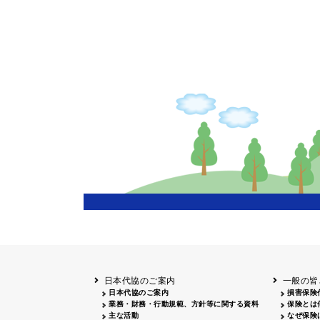
主催
20
北海道
ホ
20
北海道
釧路
釧
ス
20
青森
ホ
20
青森
八戸
八
日本代協のご案内
一般の皆
20
岩手
日本代協のご案内
損害保険
キ
業務・財務・行動規範、方針等に関する資料
保険とは
20
主な活動
なぜ保険