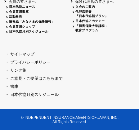
会員の皆さまへ
保険代理店の皆さまへ
山梨
シャトレーゼホテル談露館
日本代協ニュース
入会のご案内
会員専用書庫
代理店賠責
2026.04.17
『日本代協新プラン』
三重
四日市
活動報告
四日市地場産業振興センター
日本代協アカデミー
情報紙「みなさまの保険情報」
2026.04.23
「損害保険大学課程」
会員専用ショップ
三重
津
教育プログラム
日本代協月別スケジュール
津駅前 第一ビル
2026.05.28
石川
石川県地場産業振興センター
2026.06.05
サイトマップ
奈良
奈良ロイヤルホテル・ロイヤルホール
プライバシーポリシー
2026.06.09
大阪
リンク集
損保ジャパン会議室
ご意見・ご要望はこちらまで
2026.05.20
大阪
書庫
大阪市中央公会堂
2026.04.17
日本代協月別スケジュール
大阪
北摂
大阪代協会議室
2026.04.23
大阪
中央
大阪代協会議室
© INDEPENDENT INSURANCE AGENTS OF JAPAN, INC.
2026.05.19
All Rights Reserved.
兵庫
神戸市産業振興センター レセプションル
2026.06.12
兵庫
阪神