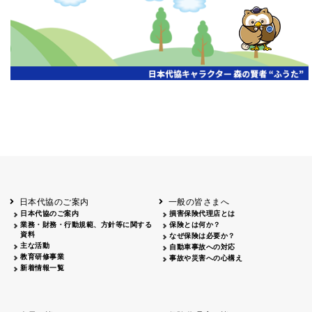
開催年月日
主催
会場
2026.06.03
北海道
ホテルライフォート札幌
2026.05.29
北海道
釧路
釧路センチュリーキャッスルホテル
2026.05.21
青森
ホテル青森
2026.04.24
青森
八戸
八戸パークホテル
2026.05.21
岩手
キオクシア アイーナ
2026.05.27
日本代協のご案内
一般の皆さまへ
秋田
イヤタカ
日本代協のご案内
損害保険代理店とは
2026.06.05
業務・財務・行動規範、方針等に関する
保険とは何か？
やまがた
資料
なぜ保険は必要か？
山形国際ホテル
主な活動
自動車事故への対応
2026.05.22
教育研修事業
事故や災害への心構え
長野
新着情報一覧
ホテル圓山荘
2026.05.15
長野
中信
損保ジャパン松本ビル
2026.05.28