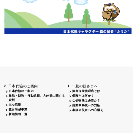
開催年月日
主催
会場
2026.06.03
北海道
ホテルライフォート札幌
2026.05.29
北海道
釧路
釧路センチュリーキャッスルホテル
2026.05.21
青森
ホテル青森
2026.04.24
青森
八戸
八戸パークホテル
2026.05.21
岩手
キオクシア アイーナ
2026.05.27
日本代協のご案内
一般の皆さまへ
秋田
イヤタカ
日本代協のご案内
損害保険代理店とは
2026.06.05
業務・財務・行動規範、方針等に関する
保険とは何か？
やまがた
資料
なぜ保険は必要か？
山形国際ホテル
主な活動
自動車事故への対応
2026.05.22
教育研修事業
事故や災害への心構え
長野
新着情報一覧
ホテル圓山荘
2026.05.15
長野
中信
損保ジャパン松本ビル
2026.05.28