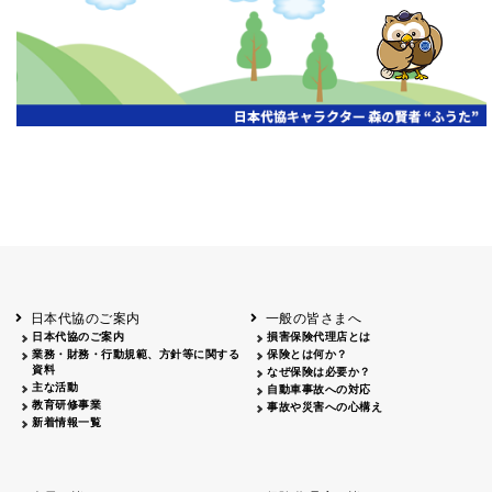
開催年月日
主催
会場
2026.06.03
北海道
ホテルライフォート札幌
2026.05.29
北海道
釧路
釧路センチュリーキャッスルホテル
2026.05.21
青森
ホテル青森
2026.04.24
青森
八戸
八戸パークホテル
2026.05.21
岩手
キオクシア アイーナ
2026.05.27
日本代協のご案内
一般の皆さまへ
秋田
イヤタカ
日本代協のご案内
損害保険代理店とは
2026.06.05
業務・財務・行動規範、方針等に関する
保険とは何か？
やまがた
資料
なぜ保険は必要か？
山形国際ホテル
主な活動
自動車事故への対応
2026.05.22
教育研修事業
事故や災害への心構え
長野
新着情報一覧
ホテル圓山荘
2026.05.15
長野
中信
損保ジャパン松本ビル
2026.05.28