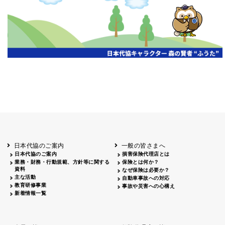
開催年月日
主催
会場
2026.06.03
北海道
ホテルライフォート札幌
2026.05.29
北海道
釧路
釧路センチュリーキャッスルホテル
2026.05.21
青森
ホテル青森
2026.04.24
青森
八戸
八戸パークホテル
2026.05.21
岩手
キオクシア アイーナ
2026.05.27
日本代協のご案内
一般の皆さまへ
秋田
イヤタカ
日本代協のご案内
損害保険代理店とは
2026.06.05
業務・財務・行動規範、方針等に関する
保険とは何か？
やまがた
資料
なぜ保険は必要か？
山形国際ホテル
主な活動
自動車事故への対応
2026.05.22
教育研修事業
事故や災害への心構え
長野
新着情報一覧
ホテル圓山荘
2026.05.15
長野
中信
損保ジャパン松本ビル
2026.05.28