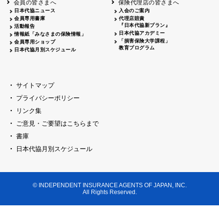
会員の皆さまへ
保険代理店の皆さまへ
山梨
シャトレーゼホテル談露館
日本代協ニュース
入会のご案内
会員専用書庫
代理店賠責
2026.04.17
『日本代協新プラン』
三重
四日市
活動報告
四日市地場産業振興センター
日本代協アカデミー
情報紙「みなさまの保険情報」
2026.04.23
「損害保険大学課程」
会員専用ショップ
三重
津
教育プログラム
日本代協月別スケジュール
津駅前 第一ビル
2026.05.28
石川
石川県地場産業振興センター
2026.06.05
サイトマップ
奈良
奈良ロイヤルホテル・ロイヤルホール
プライバシーポリシー
2026.06.09
大阪
リンク集
損保ジャパン会議室
ご意見・ご要望はこちらまで
2026.05.20
大阪
書庫
大阪市中央公会堂
2026.04.17
日本代協月別スケジュール
大阪
北摂
大阪代協会議室
2026.04.23
大阪
中央
大阪代協会議室
© INDEPENDENT INSURANCE AGENTS OF JAPAN, INC.
2026.05.19
All Rights Reserved.
兵庫
神戸市産業振興センター レセプションル
2026.06.12
兵庫
阪神