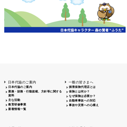
開催年月日
主催
会場
2026.06.03
北海道
ホテルライフォート札幌
2026.05.29
北海道
釧路
釧路センチュリーキャッスルホテル
2026.05.21
青森
ホテル青森
2026.04.24
青森
八戸
八戸パークホテル
2026.05.21
岩手
キオクシア アイーナ
2026.05.27
日本代協のご案内
一般の皆さまへ
秋田
イヤタカ
日本代協のご案内
損害保険代理店とは
2026.06.05
業務・財務・行動規範、方針等に関する
保険とは何か？
やまがた
資料
なぜ保険は必要か？
山形国際ホテル
主な活動
自動車事故への対応
2026.05.22
教育研修事業
事故や災害への心構え
長野
新着情報一覧
ホテル圓山荘
2026.05.15
長野
中信
損保ジャパン松本ビル
2026.05.28