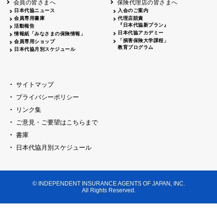
会員の皆さまへ
保険代理店の皆さまへ
山梨
シャトレーゼホテル談露館
日本代協ニュース
入会のご案内
会員専用書庫
代理店賠責
2026.04.17
『日本代協新プラン』
三重
四日市
活動報告
四日市地場産業振興センター
日本代協アカデミー
情報紙「みなさまの保険情報」
2026.04.23
「損害保険大学課程」
会員専用ショップ
三重
津
教育プログラム
日本代協月別スケジュール
津駅前 第一ビル
2026.05.28
石川
石川県地場産業振興センター
2026.06.05
サイトマップ
奈良
奈良ロイヤルホテル・ロイヤルホール
プライバシーポリシー
2026.06.09
大阪
リンク集
損保ジャパン会議室
ご意見・ご要望はこちらまで
2026.05.20
大阪
書庫
大阪市中央公会堂
2026.04.17
日本代協月別スケジュール
大阪
北摂
大阪代協会議室
2026.04.23
大阪
中央
大阪代協会議室
© INDEPENDENT INSURANCE AGENTS OF JAPAN, INC.
2026.05.19
All Rights Reserved.
兵庫
神戸市産業振興センター レセプションル
2026.06.12
兵庫
阪神