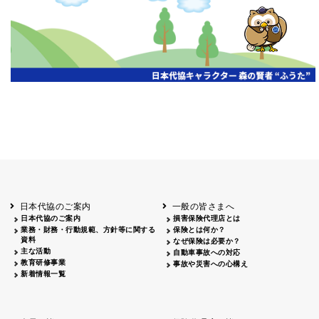
開催年月日
主催
会場
2026.06.03
北海道
ホテルライフォート札幌
2026.05.29
北海道
釧路
釧路センチュリーキャッスルホテル
2026.05.21
青森
ホテル青森
2026.04.24
青森
八戸
八戸パークホテル
2026.05.21
岩手
キオクシア アイーナ
2026.05.27
日本代協のご案内
一般の皆さまへ
秋田
イヤタカ
日本代協のご案内
損害保険代理店とは
2026.06.05
業務・財務・行動規範、方針等に関する
保険とは何か？
やまがた
資料
なぜ保険は必要か？
山形国際ホテル
主な活動
自動車事故への対応
2026.05.22
教育研修事業
事故や災害への心構え
長野
新着情報一覧
ホテル圓山荘
2026.05.15
長野
中信
損保ジャパン松本ビル
2026.05.28