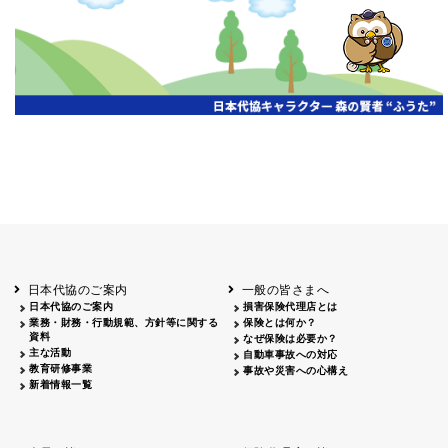
開催年月日
主催
会場
2026.06.03
北海道
ホテルライフォート札幌
2026.05.29
北海道
釧路
釧路センチュリーキャッスルホテル
2026.05.21
青森
ホテル青森
2026.04.24
青森
八戸
八戸パークホテル
2026.05.21
岩手
キオクシア アイーナ
2026.05.27
日本代協のご案内
一般の皆さまへ
秋田
イヤタカ
日本代協のご案内
損害保険代理店とは
2026.06.05
業務・財務・行動規範、方針等に関する
保険とは何か？
やまがた
資料
なぜ保険は必要か？
山形国際ホテル
主な活動
自動車事故への対応
2026.05.22
教育研修事業
事故や災害への心構え
長野
新着情報一覧
ホテル圓山荘
2026.05.15
長野
中信
損保ジャパン松本ビル
2026.05.28