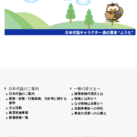
開催年月日
主催
会場
2026.06.03
北海道
ホテルライフォート札幌
2026.05.29
北海道
釧路
釧路センチュリーキャッスルホテル
2026.05.21
青森
ホテル青森
2026.04.24
青森
八戸
八戸パークホテル
2026.05.21
岩手
キオクシア アイーナ
2026.05.27
日本代協のご案内
一般の皆さまへ
秋田
イヤタカ
日本代協のご案内
損害保険代理店とは
2026.06.05
業務・財務・行動規範、方針等に関する
保険とは何か？
やまがた
資料
なぜ保険は必要か？
山形国際ホテル
主な活動
自動車事故への対応
2026.05.22
教育研修事業
事故や災害への心構え
長野
新着情報一覧
ホテル圓山荘
2026.05.15
長野
中信
損保ジャパン松本ビル
2026.05.28