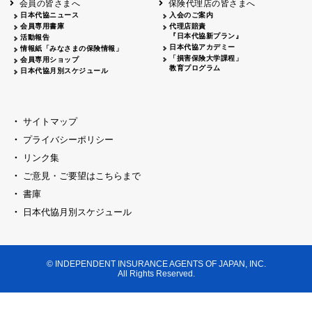
会員の皆さまへ
保険代理店の皆さまへ
山梨
シャトレーゼホテル談露館
日本代協ニュース
入会のご案内
会員専用書庫
代理店賠責
2026.04.17
『日本代協新プラン』
三重
四日市
活動報告
四日市地場産業振興センター
日本代協アカデミー
情報紙「みなさまの保険情報」
2026.04.23
「損害保険大学課程」
会員専用ショップ
三重
津
教育プログラム
日本代協月別スケジュール
津駅前 第一ビル
2026.05.28
石川
石川県地場産業振興センター
2026.06.05
サイトマップ
奈良
奈良ロイヤルホテル・ロイヤルホール
プライバシーポリシー
2026.06.09
大阪
リンク集
損保ジャパン会議室
ご意見・ご要望はこちらまで
2026.05.20
大阪
書庫
大阪市中央公会堂
2026.04.17
日本代協月別スケジュール
大阪
北摂
大阪代協会議室
2026.04.23
大阪
中央
大阪代協会議室
© INDEPENDENT INSURANCE AGENTS OF JAPAN, INC.
2026.05.19
All Rights Reserved.
兵庫
神戸市産業振興センター レセプションル
2026.06.12
兵庫
阪神