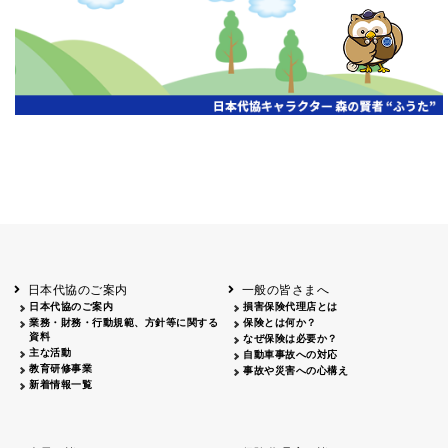
開催年月日
主催
会場
2026.06.03
北海道
ホテルライフォート札幌
2026.05.29
北海道
釧路
釧路センチュリーキャッスルホテル
2026.05.21
青森
ホテル青森
2026.04.24
青森
八戸
八戸パークホテル
2026.05.21
岩手
キオクシア アイーナ
2026.05.27
日本代協のご案内
一般の皆さまへ
秋田
イヤタカ
日本代協のご案内
損害保険代理店とは
2026.06.05
業務・財務・行動規範、方針等に関する
保険とは何か？
やまがた
資料
なぜ保険は必要か？
山形国際ホテル
主な活動
自動車事故への対応
2026.05.22
教育研修事業
事故や災害への心構え
長野
新着情報一覧
ホテル圓山荘
2026.05.15
長野
中信
損保ジャパン松本ビル
2026.05.28