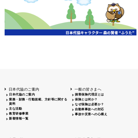
開催年月日
主催
会場
2026.06.03
北海道
ホテルライフォート札幌
2026.05.29
北海道
釧路
釧路センチュリーキャッスルホテル
2026.05.21
青森
ホテル青森
2026.04.24
青森
八戸
八戸パークホテル
2026.05.21
岩手
キオクシア アイーナ
2026.05.27
日本代協のご案内
一般の皆さまへ
秋田
イヤタカ
日本代協のご案内
損害保険代理店とは
2026.06.05
業務・財務・行動規範、方針等に関する
保険とは何か？
やまがた
資料
なぜ保険は必要か？
山形国際ホテル
主な活動
自動車事故への対応
2026.05.22
教育研修事業
事故や災害への心構え
長野
新着情報一覧
ホテル圓山荘
2026.05.15
長野
中信
損保ジャパン松本ビル
2026.05.28