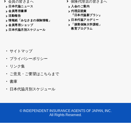
会員の皆さまへ
保険代理店の皆さまへ
山梨
シャトレーゼホテル談露館
日本代協ニュース
入会のご案内
会員専用書庫
代理店賠責
2026.04.17
『日本代協新プラン』
三重
四日市
活動報告
四日市地場産業振興センター
日本代協アカデミー
情報紙「みなさまの保険情報」
2026.04.23
「損害保険大学課程」
会員専用ショップ
三重
津
教育プログラム
日本代協月別スケジュール
津駅前 第一ビル
2026.05.28
石川
石川県地場産業振興センター
2026.06.05
サイトマップ
奈良
奈良ロイヤルホテル・ロイヤルホール
プライバシーポリシー
2026.06.09
大阪
リンク集
損保ジャパン会議室
ご意見・ご要望はこちらまで
2026.05.20
大阪
書庫
大阪市中央公会堂
2026.04.17
日本代協月別スケジュール
大阪
北摂
大阪代協会議室
2026.04.23
大阪
中央
大阪代協会議室
© INDEPENDENT INSURANCE AGENTS OF JAPAN, INC.
2026.05.19
All Rights Reserved.
兵庫
神戸市産業振興センター レセプションル
2026.06.12
兵庫
阪神