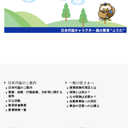
開催年月日
主催
会場
2026.06.03
北海道
ホテルライフォート札幌
2026.05.29
北海道
釧路
釧路センチュリーキャッスルホテル
2026.05.21
青森
ホテル青森
2026.04.24
青森
八戸
八戸パークホテル
2026.05.21
岩手
キオクシア アイーナ
2026.05.27
日本代協のご案内
一般の皆さまへ
秋田
イヤタカ
日本代協のご案内
損害保険代理店とは
2026.06.05
業務・財務・行動規範、方針等に関する
保険とは何か？
やまがた
資料
なぜ保険は必要か？
山形国際ホテル
主な活動
自動車事故への対応
2026.05.22
教育研修事業
事故や災害への心構え
長野
新着情報一覧
ホテル圓山荘
2026.05.15
長野
中信
損保ジャパン松本ビル
2026.05.28