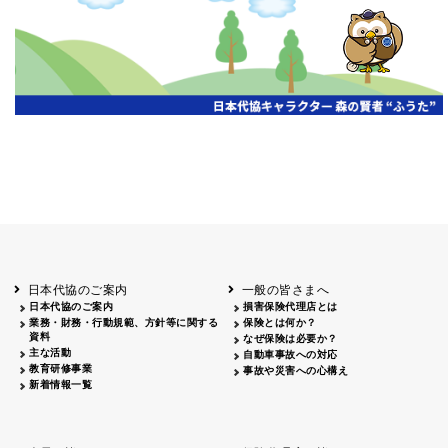
開催年月日
主催
会場
2026.06.03
北海道
ホテルライフォート札幌
2026.05.29
北海道
釧路
釧路センチュリーキャッスルホテル
2026.05.21
青森
ホテル青森
2026.04.24
青森
八戸
八戸パークホテル
2026.05.21
岩手
キオクシア アイーナ
2026.05.27
日本代協のご案内
一般の皆さまへ
秋田
イヤタカ
日本代協のご案内
損害保険代理店とは
2026.06.05
業務・財務・行動規範、方針等に関する
保険とは何か？
やまがた
資料
なぜ保険は必要か？
山形国際ホテル
主な活動
自動車事故への対応
2026.05.22
教育研修事業
事故や災害への心構え
長野
新着情報一覧
ホテル圓山荘
2026.05.15
長野
中信
損保ジャパン松本ビル
2026.05.28