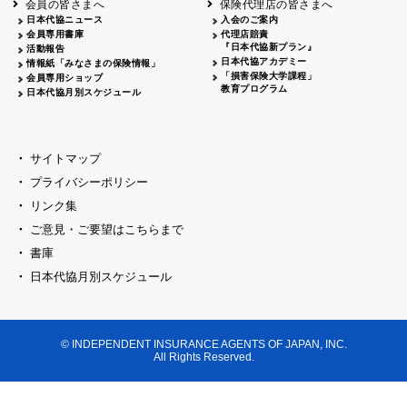
会員の皆さまへ
保険代理店の皆さまへ
山梨
シャトレーゼホテル談露館
日本代協ニュース
入会のご案内
会員専用書庫
代理店賠責
2026.04.17
『日本代協新プラン』
三重
四日市
活動報告
四日市地場産業振興センター
日本代協アカデミー
情報紙「みなさまの保険情報」
2026.04.23
「損害保険大学課程」
会員専用ショップ
三重
津
教育プログラム
日本代協月別スケジュール
津駅前 第一ビル
2026.05.28
石川
石川県地場産業振興センター
2026.06.05
サイトマップ
奈良
奈良ロイヤルホテル・ロイヤルホール
プライバシーポリシー
2026.06.09
大阪
リンク集
損保ジャパン会議室
ご意見・ご要望はこちらまで
2026.05.20
大阪
書庫
大阪市中央公会堂
2026.04.17
日本代協月別スケジュール
大阪
北摂
大阪代協会議室
2026.04.23
大阪
中央
大阪代協会議室
© INDEPENDENT INSURANCE AGENTS OF JAPAN, INC.
2026.05.19
All Rights Reserved.
兵庫
神戸市産業振興センター レセプションル
2026.06.12
兵庫
阪神