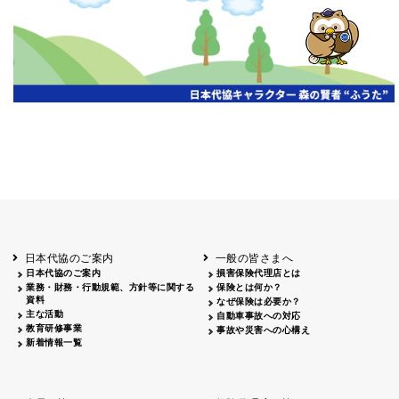
開催年月日
主催
会場
2026.06.03
北海道
ホテルライフォート札幌
2026.05.29
北海道
釧路
釧路センチュリーキャッスルホテル
2026.05.21
青森
ホテル青森
2026.04.24
青森
八戸
八戸パークホテル
2026.05.21
岩手
キオクシア アイーナ
2026.05.27
日本代協のご案内
一般の皆さまへ
秋田
イヤタカ
日本代協のご案内
損害保険代理店とは
2026.06.05
業務・財務・行動規範、方針等に関する
保険とは何か？
やまがた
資料
なぜ保険は必要か？
山形国際ホテル
主な活動
自動車事故への対応
2026.05.22
教育研修事業
事故や災害への心構え
長野
新着情報一覧
ホテル圓山荘
2026.05.15
長野
中信
損保ジャパン松本ビル
2026.05.28