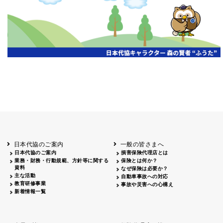
開催年月日
主催
会場
2026.06.03
北海道
ホテルライフォート札幌
2026.05.29
北海道
釧路
釧路センチュリーキャッスルホテル
2026.05.21
青森
ホテル青森
2026.04.24
青森
八戸
八戸パークホテル
2026.05.21
岩手
キオクシア アイーナ
2026.05.27
日本代協のご案内
一般の皆さまへ
秋田
イヤタカ
日本代協のご案内
損害保険代理店とは
2026.06.05
業務・財務・行動規範、方針等に関する
保険とは何か？
やまがた
資料
なぜ保険は必要か？
山形国際ホテル
主な活動
自動車事故への対応
2026.05.22
教育研修事業
事故や災害への心構え
長野
新着情報一覧
ホテル圓山荘
2026.05.15
長野
中信
損保ジャパン松本ビル
2026.05.28