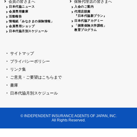
会員の皆さまへ
保険代理店の皆さまへ
山梨
シャトレーゼホテル談露館
日本代協ニュース
入会のご案内
会員専用書庫
代理店賠責
2026.04.17
『日本代協新プラン』
三重
四日市
活動報告
四日市地場産業振興センター
日本代協アカデミー
情報紙「みなさまの保険情報」
2026.04.23
「損害保険大学課程」
会員専用ショップ
三重
津
教育プログラム
日本代協月別スケジュール
津駅前 第一ビル
2026.05.28
石川
石川県地場産業振興センター
2026.06.05
サイトマップ
奈良
奈良ロイヤルホテル・ロイヤルホール
プライバシーポリシー
2026.06.09
大阪
リンク集
損保ジャパン会議室
ご意見・ご要望はこちらまで
2026.05.20
大阪
書庫
大阪市中央公会堂
2026.04.17
日本代協月別スケジュール
大阪
北摂
大阪代協会議室
2026.04.23
大阪
中央
大阪代協会議室
© INDEPENDENT INSURANCE AGENTS OF JAPAN, INC.
2026.05.19
All Rights Reserved.
兵庫
神戸市産業振興センター レセプションル
2026.06.12
兵庫
阪神