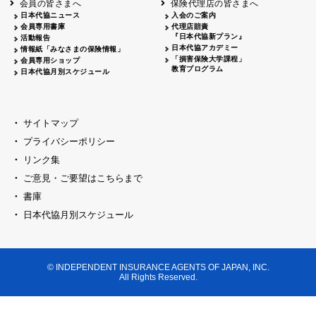
会員の皆さまへ
保険代理店の皆さまへ
山梨
シャトレーゼホテル談露館
日本代協ニュース
入会のご案内
会員専用書庫
代理店賠責
2026.04.17
『日本代協新プラン』
三重
四日市
活動報告
四日市地場産業振興センター
日本代協アカデミー
情報紙「みなさまの保険情報」
2026.04.23
「損害保険大学課程」
会員専用ショップ
三重
津
教育プログラム
日本代協月別スケジュール
津駅前 第一ビル
2026.05.28
石川
石川県地場産業振興センター
2026.06.05
サイトマップ
奈良
奈良ロイヤルホテル・ロイヤルホール
プライバシーポリシー
2026.06.09
大阪
リンク集
損保ジャパン会議室
ご意見・ご要望はこちらまで
2026.05.20
大阪
書庫
大阪市中央公会堂
2026.04.17
日本代協月別スケジュール
大阪
北摂
大阪代協会議室
2026.04.23
大阪
中央
大阪代協会議室
© INDEPENDENT INSURANCE AGENTS OF JAPAN, INC.
2026.05.19
All Rights Reserved.
兵庫
神戸市産業振興センター レセプションル
2026.06.12
兵庫
阪神