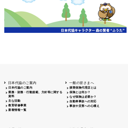
開催年月日
主催
会場
2026.06.03
北海道
ホテルライフォート札幌
2026.05.29
北海道
釧路
釧路センチュリーキャッスルホテル
2026.05.21
青森
ホテル青森
2026.04.24
青森
八戸
八戸パークホテル
2026.05.21
岩手
キオクシア アイーナ
2026.05.27
日本代協のご案内
一般の皆さまへ
秋田
イヤタカ
日本代協のご案内
損害保険代理店とは
2026.06.05
業務・財務・行動規範、方針等に関する
保険とは何か？
やまがた
資料
なぜ保険は必要か？
山形国際ホテル
主な活動
自動車事故への対応
2026.05.22
教育研修事業
事故や災害への心構え
長野
新着情報一覧
ホテル圓山荘
2026.05.15
長野
中信
損保ジャパン松本ビル
2026.05.28