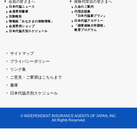
会員の皆さまへ
保険代理店の皆さまへ
山梨
シャトレーゼホテル談露館
日本代協ニュース
入会のご案内
会員専用書庫
代理店賠責
2026.04.17
『日本代協新プラン』
三重
四日市
活動報告
四日市地場産業振興センター
日本代協アカデミー
情報紙「みなさまの保険情報」
2026.04.23
「損害保険大学課程」
会員専用ショップ
三重
津
教育プログラム
日本代協月別スケジュール
津駅前 第一ビル
2026.05.28
石川
石川県地場産業振興センター
2026.06.05
サイトマップ
奈良
奈良ロイヤルホテル・ロイヤルホール
プライバシーポリシー
2026.06.09
大阪
リンク集
損保ジャパン会議室
ご意見・ご要望はこちらまで
2026.05.20
大阪
書庫
大阪市中央公会堂
2026.04.17
日本代協月別スケジュール
大阪
北摂
大阪代協会議室
2026.04.23
大阪
中央
大阪代協会議室
© INDEPENDENT INSURANCE AGENTS OF JAPAN, INC.
2026.05.19
All Rights Reserved.
兵庫
神戸市産業振興センター レセプションル
2026.06.12
兵庫
阪神