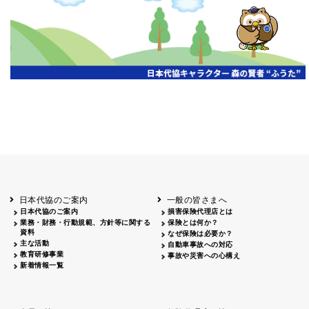
開催年月日
主催
会場
2026.06.03
北海道
ホテルライフォート札幌
2026.05.29
北海道
釧路
釧路センチュリーキャッスルホテル
2026.05.21
青森
ホテル青森
2026.04.24
青森
八戸
八戸パークホテル
2026.05.21
岩手
キオクシア アイーナ
2026.05.27
日本代協のご案内
一般の皆さまへ
秋田
イヤタカ
日本代協のご案内
損害保険代理店とは
2026.06.05
業務・財務・行動規範、方針等に関する
保険とは何か？
やまがた
資料
なぜ保険は必要か？
山形国際ホテル
主な活動
自動車事故への対応
2026.05.22
教育研修事業
事故や災害への心構え
長野
新着情報一覧
ホテル圓山荘
2026.05.15
長野
中信
損保ジャパン松本ビル
2026.05.28