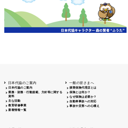
開催年月日
主催
会場
2026.06.03
北海道
ホテルライフォート札幌
2026.05.29
北海道
釧路
釧路センチュリーキャッスルホテル
2026.05.21
青森
ホテル青森
2026.04.24
青森
八戸
八戸パークホテル
2026.05.21
岩手
キオクシア アイーナ
2026.05.27
日本代協のご案内
一般の皆さまへ
秋田
イヤタカ
日本代協のご案内
損害保険代理店とは
2026.06.05
業務・財務・行動規範、方針等に関する
保険とは何か？
やまがた
資料
なぜ保険は必要か？
山形国際ホテル
主な活動
自動車事故への対応
2026.05.22
教育研修事業
事故や災害への心構え
長野
新着情報一覧
ホテル圓山荘
2026.05.15
長野
中信
損保ジャパン松本ビル
2026.05.28