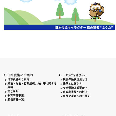
開催年月日
主催
会場
2026.06.03
北海道
ホテルライフォート札幌
2026.05.29
北海道
釧路
釧路センチュリーキャッスルホテル
2026.05.21
青森
ホテル青森
2026.04.24
青森
八戸
八戸パークホテル
2026.05.21
岩手
キオクシア アイーナ
2026.05.27
日本代協のご案内
一般の皆さまへ
秋田
イヤタカ
日本代協のご案内
損害保険代理店とは
2026.06.05
業務・財務・行動規範、方針等に関する
保険とは何か？
やまがた
資料
なぜ保険は必要か？
山形国際ホテル
主な活動
自動車事故への対応
2026.05.22
教育研修事業
事故や災害への心構え
長野
新着情報一覧
ホテル圓山荘
2026.05.15
長野
中信
損保ジャパン松本ビル
2026.05.28