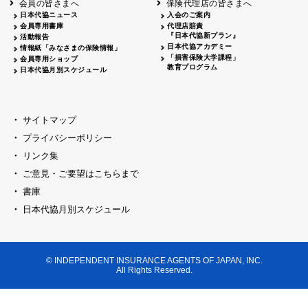
会員の皆さまへ
保険代理店の皆さまへ
山梨
シャトレーゼホテル談露館
日本代協ニュース
入会のご案内
会員専用書庫
代理店賠責
2026.04.17
『日本代協新プラン』
三重
四日市
活動報告
四日市地場産業振興センター
日本代協アカデミー
情報紙「みなさまの保険情報」
2026.04.23
「損害保険大学課程」
会員専用ショップ
三重
津
教育プログラム
日本代協月別スケジュール
津駅前 第一ビル
2026.05.28
石川
石川県地場産業振興センター
2026.06.05
サイトマップ
奈良
奈良ロイヤルホテル・ロイヤルホール
プライバシーポリシー
2026.06.09
大阪
リンク集
損保ジャパン会議室
ご意見・ご要望はこちらまで
2026.05.20
大阪
書庫
大阪市中央公会堂
2026.04.17
日本代協月別スケジュール
大阪
北摂
大阪代協会議室
2026.04.23
大阪
中央
大阪代協会議室
© INDEPENDENT INSURANCE AGENTS OF JAPAN, INC.
2026.05.19
All Rights Reserved.
兵庫
神戸市産業振興センター レセプションル
2026.06.12
兵庫
阪神