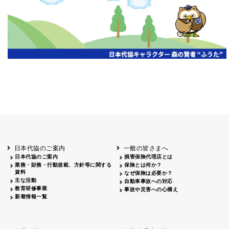
開催年月日
主催
会場
2026.06.03
北海道
ホテルライフォート札幌
2026.05.29
北海道
釧路
釧路センチュリーキャッスルホテル
2026.05.21
青森
ホテル青森
2026.04.24
青森
八戸
八戸パークホテル
2026.05.21
岩手
キオクシア アイーナ
2026.05.27
日本代協のご案内
一般の皆さまへ
秋田
イヤタカ
日本代協のご案内
損害保険代理店とは
2026.06.05
業務・財務・行動規範、方針等に関する
保険とは何か？
やまがた
資料
なぜ保険は必要か？
山形国際ホテル
主な活動
自動車事故への対応
2026.05.22
教育研修事業
事故や災害への心構え
長野
新着情報一覧
ホテル圓山荘
2026.05.15
長野
中信
損保ジャパン松本ビル
2026.05.28