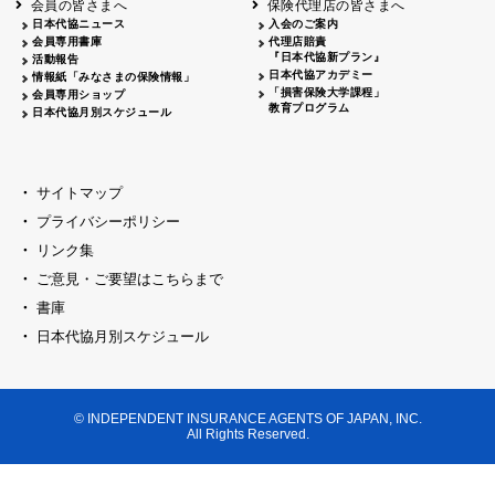
会員の皆さまへ
保険代理店の皆さまへ
山梨
シャトレーゼホテル談露館
日本代協ニュース
入会のご案内
会員専用書庫
代理店賠責
2026.04.17
『日本代協新プラン』
三重
四日市
活動報告
四日市地場産業振興センター
日本代協アカデミー
情報紙「みなさまの保険情報」
2026.04.23
「損害保険大学課程」
会員専用ショップ
三重
津
教育プログラム
日本代協月別スケジュール
津駅前 第一ビル
2026.05.28
石川
石川県地場産業振興センター
2026.06.05
サイトマップ
奈良
奈良ロイヤルホテル・ロイヤルホール
プライバシーポリシー
2026.06.09
大阪
リンク集
損保ジャパン会議室
ご意見・ご要望はこちらまで
2026.05.20
大阪
書庫
大阪市中央公会堂
2026.04.17
日本代協月別スケジュール
大阪
北摂
大阪代協会議室
2026.04.23
大阪
中央
大阪代協会議室
© INDEPENDENT INSURANCE AGENTS OF JAPAN, INC.
2026.05.19
All Rights Reserved.
兵庫
神戸市産業振興センター レセプションル
2026.06.12
兵庫
阪神