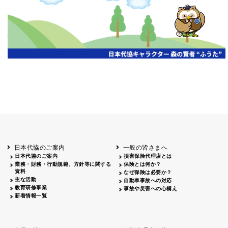
開催年月日
主催
会場
2026.06.03
北海道
ホテルライフォート札幌
2026.05.29
北海道
釧路
釧路センチュリーキャッスルホテル
2026.05.21
青森
ホテル青森
2026.04.24
青森
八戸
八戸パークホテル
2026.05.21
岩手
キオクシア アイーナ
2026.05.27
日本代協のご案内
一般の皆さまへ
秋田
イヤタカ
日本代協のご案内
損害保険代理店とは
2026.06.05
業務・財務・行動規範、方針等に関する
保険とは何か？
やまがた
資料
なぜ保険は必要か？
山形国際ホテル
主な活動
自動車事故への対応
2026.05.22
教育研修事業
事故や災害への心構え
長野
新着情報一覧
ホテル圓山荘
2026.05.15
長野
中信
損保ジャパン松本ビル
2026.05.28