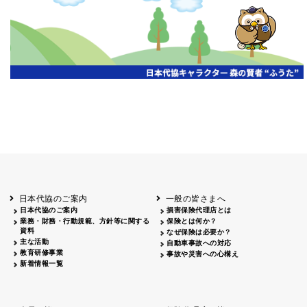
開催年月日
主催
会場
2026.06.03
北海道
ホテルライフォート札幌
2026.05.29
北海道
釧路
釧路センチュリーキャッスルホテル
2026.05.21
青森
ホテル青森
2026.04.24
青森
八戸
八戸パークホテル
2026.05.21
岩手
キオクシア アイーナ
2026.05.27
日本代協のご案内
一般の皆さまへ
秋田
イヤタカ
日本代協のご案内
損害保険代理店とは
2026.06.05
業務・財務・行動規範、方針等に関する
保険とは何か？
やまがた
資料
なぜ保険は必要か？
山形国際ホテル
主な活動
自動車事故への対応
2026.05.22
教育研修事業
事故や災害への心構え
長野
新着情報一覧
ホテル圓山荘
2026.05.15
長野
中信
損保ジャパン松本ビル
2026.05.28