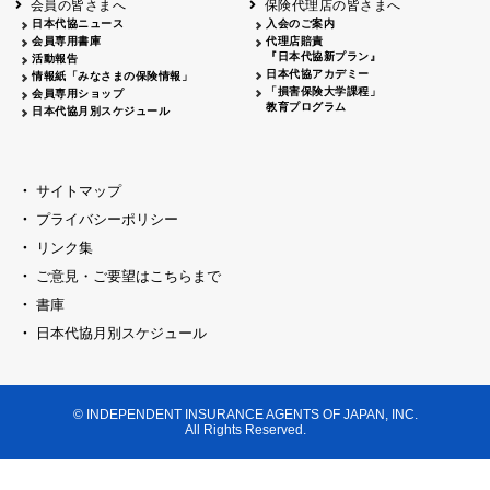
会員の皆さまへ
保険代理店の皆さまへ
山梨
シャトレーゼホテル談露館
日本代協ニュース
入会のご案内
会員専用書庫
代理店賠責
2026.04.17
『日本代協新プラン』
三重
四日市
活動報告
四日市地場産業振興センター
日本代協アカデミー
情報紙「みなさまの保険情報」
2026.04.23
「損害保険大学課程」
会員専用ショップ
三重
津
教育プログラム
日本代協月別スケジュール
津駅前 第一ビル
2026.05.28
石川
石川県地場産業振興センター
2026.06.05
サイトマップ
奈良
奈良ロイヤルホテル・ロイヤルホール
プライバシーポリシー
2026.06.09
大阪
リンク集
損保ジャパン会議室
ご意見・ご要望はこちらまで
2026.05.20
大阪
書庫
大阪市中央公会堂
2026.04.17
日本代協月別スケジュール
大阪
北摂
大阪代協会議室
2026.04.23
大阪
中央
大阪代協会議室
© INDEPENDENT INSURANCE AGENTS OF JAPAN, INC.
2026.05.19
All Rights Reserved.
兵庫
神戸市産業振興センター レセプションル
2026.06.12
兵庫
阪神