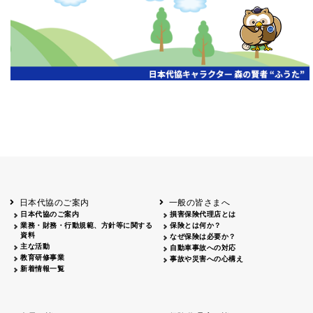
開催年月日
主催
会場
2026.06.03
北海道
ホテルライフォート札幌
2026.05.29
北海道
釧路
釧路センチュリーキャッスルホテル
2026.05.21
青森
ホテル青森
2026.04.24
青森
八戸
八戸パークホテル
2026.05.21
岩手
キオクシア アイーナ
2026.05.27
日本代協のご案内
一般の皆さまへ
秋田
イヤタカ
日本代協のご案内
損害保険代理店とは
2026.06.05
業務・財務・行動規範、方針等に関する
保険とは何か？
やまがた
資料
なぜ保険は必要か？
山形国際ホテル
主な活動
自動車事故への対応
2026.05.22
教育研修事業
事故や災害への心構え
長野
新着情報一覧
ホテル圓山荘
2026.05.15
長野
中信
損保ジャパン松本ビル
2026.05.28