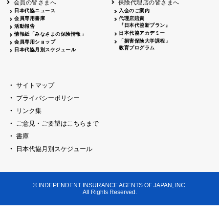
会員の皆さまへ
保険代理店の皆さまへ
山梨
シャトレーゼホテル談露館
日本代協ニュース
入会のご案内
会員専用書庫
代理店賠責
2026.04.17
『日本代協新プラン』
三重
四日市
活動報告
四日市地場産業振興センター
日本代協アカデミー
情報紙「みなさまの保険情報」
2026.04.23
「損害保険大学課程」
会員専用ショップ
三重
津
教育プログラム
日本代協月別スケジュール
津駅前 第一ビル
2026.05.28
石川
石川県地場産業振興センター
2026.06.05
サイトマップ
奈良
奈良ロイヤルホテル・ロイヤルホール
プライバシーポリシー
2026.06.09
大阪
リンク集
損保ジャパン会議室
ご意見・ご要望はこちらまで
2026.05.20
大阪
書庫
大阪市中央公会堂
2026.04.17
日本代協月別スケジュール
大阪
北摂
大阪代協会議室
2026.04.23
大阪
中央
大阪代協会議室
© INDEPENDENT INSURANCE AGENTS OF JAPAN, INC.
2026.05.19
All Rights Reserved.
兵庫
神戸市産業振興センター レセプションル
2026.06.12
兵庫
阪神