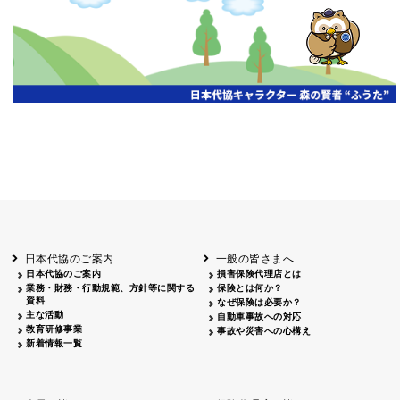
開催年月日
主催
会場
2026.06.03
北海道
ホテルライフォート札幌
2026.05.29
北海道
釧路
釧路センチュリーキャッスルホテル
2026.05.21
青森
ホテル青森
2026.04.24
青森
八戸
八戸パークホテル
2026.05.21
岩手
キオクシア アイーナ
2026.05.27
日本代協のご案内
一般の皆さまへ
秋田
イヤタカ
日本代協のご案内
損害保険代理店とは
2026.06.05
業務・財務・行動規範、方針等に関する
保険とは何か？
やまがた
資料
なぜ保険は必要か？
山形国際ホテル
主な活動
自動車事故への対応
2026.05.22
教育研修事業
事故や災害への心構え
長野
新着情報一覧
ホテル圓山荘
2026.05.15
長野
中信
損保ジャパン松本ビル
2026.05.28