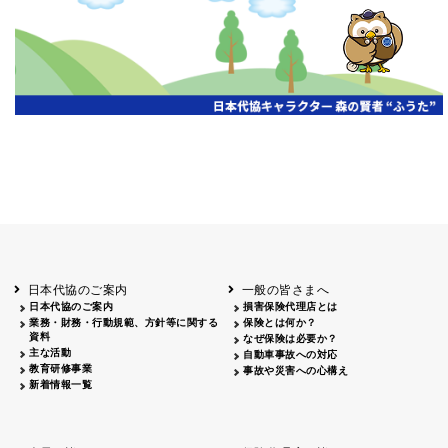
開催年月日
主催
会場
2026.06.03
北海道
ホテルライフォート札幌
2026.05.29
北海道
釧路
釧路センチュリーキャッスルホテル
2026.05.21
青森
ホテル青森
2026.04.24
青森
八戸
八戸パークホテル
2026.05.21
岩手
キオクシア アイーナ
2026.05.27
日本代協のご案内
一般の皆さまへ
秋田
イヤタカ
日本代協のご案内
損害保険代理店とは
2026.06.05
業務・財務・行動規範、方針等に関する
保険とは何か？
やまがた
資料
なぜ保険は必要か？
山形国際ホテル
主な活動
自動車事故への対応
2026.05.22
教育研修事業
事故や災害への心構え
長野
新着情報一覧
ホテル圓山荘
2026.05.15
長野
中信
損保ジャパン松本ビル
2026.05.28