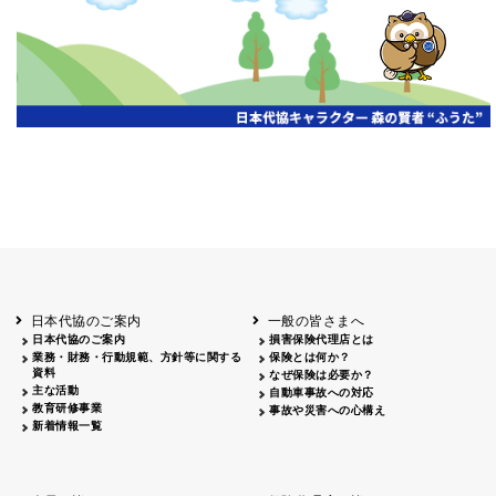
開催年月日
主催
会場
2026.06.03
北海道
ホテルライフォート札幌
2026.05.29
北海道
釧路
釧路センチュリーキャッスルホテル
2026.05.21
青森
ホテル青森
2026.04.24
青森
八戸
八戸パークホテル
2026.05.21
岩手
キオクシア アイーナ
2026.05.27
日本代協のご案内
一般の皆さまへ
秋田
イヤタカ
日本代協のご案内
損害保険代理店とは
2026.06.05
業務・財務・行動規範、方針等に関する
保険とは何か？
やまがた
資料
なぜ保険は必要か？
山形国際ホテル
主な活動
自動車事故への対応
2026.05.22
教育研修事業
事故や災害への心構え
長野
新着情報一覧
ホテル圓山荘
2026.05.15
長野
中信
損保ジャパン松本ビル
2026.05.28