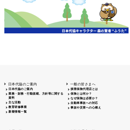
開催年月日
主催
会場
2026.06.03
北海道
ホテルライフォート札幌
2026.05.29
北海道
釧路
釧路センチュリーキャッスルホテル
2026.05.21
青森
ホテル青森
2026.04.24
青森
八戸
八戸パークホテル
2026.05.21
岩手
キオクシア アイーナ
2026.05.27
日本代協のご案内
一般の皆さまへ
秋田
イヤタカ
日本代協のご案内
損害保険代理店とは
2026.06.05
業務・財務・行動規範、方針等に関する
保険とは何か？
やまがた
資料
なぜ保険は必要か？
山形国際ホテル
主な活動
自動車事故への対応
2026.05.22
教育研修事業
事故や災害への心構え
長野
新着情報一覧
ホテル圓山荘
2026.05.15
長野
中信
損保ジャパン松本ビル
2026.05.28