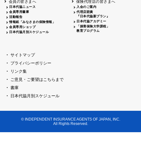
会員の皆さまへ
保険代理店の皆さまへ
山梨
シャトレーゼホテル談露館
日本代協ニュース
入会のご案内
会員専用書庫
代理店賠責
2026.04.17
『日本代協新プラン』
三重
四日市
活動報告
四日市地場産業振興センター
日本代協アカデミー
情報紙「みなさまの保険情報」
2026.04.23
「損害保険大学課程」
会員専用ショップ
三重
津
教育プログラム
日本代協月別スケジュール
津駅前 第一ビル
2026.05.28
石川
石川県地場産業振興センター
2026.06.05
サイトマップ
奈良
奈良ロイヤルホテル・ロイヤルホール
プライバシーポリシー
2026.06.09
大阪
リンク集
損保ジャパン会議室
ご意見・ご要望はこちらまで
2026.05.20
大阪
書庫
大阪市中央公会堂
2026.04.17
日本代協月別スケジュール
大阪
北摂
大阪代協会議室
2026.04.23
大阪
中央
大阪代協会議室
© INDEPENDENT INSURANCE AGENTS OF JAPAN, INC.
2026.05.19
All Rights Reserved.
兵庫
神戸市産業振興センター レセプションル
2026.06.12
兵庫
阪神