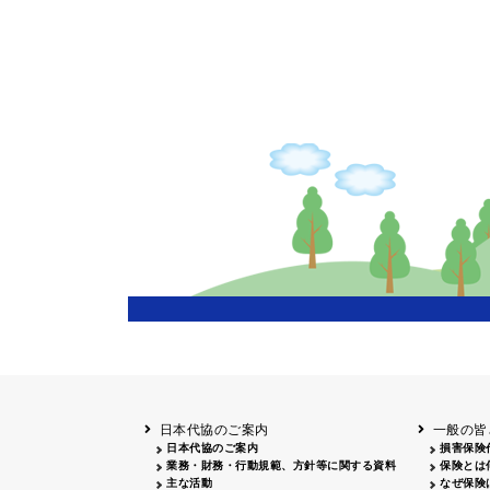
主催
20
北海道
ホ
20
北海道
釧路
釧
ス
20
青森
ホ
20
青森
八戸
八
日本代協のご案内
一般の皆
20
岩手
日本代協のご案内
損害保険
キ
業務・財務・行動規範、方針等に関する資料
保険とは
20
主な活動
なぜ保険